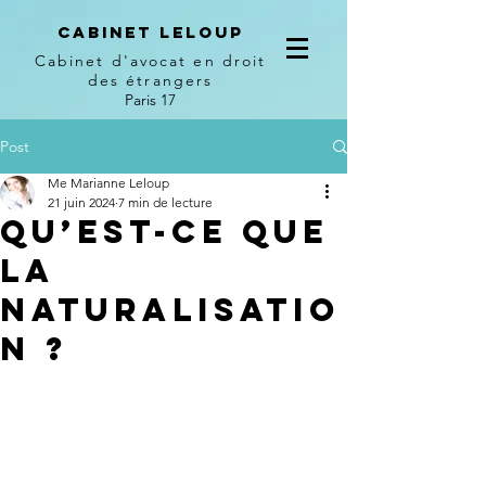
Cabinet leloup
Cabinet d'avocat en droit
des étrangers
Paris 17
Post
Me Marianne Leloup
21 juin 2024
7 min de lecture
Qu’est-ce que
la
naturalisatio
n ?