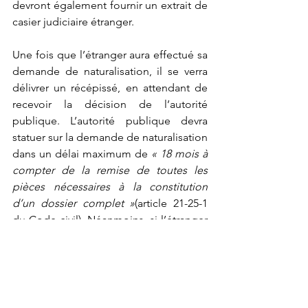
devront également fournir un extrait de 
casier judiciaire étranger.
Une fois que l’étranger aura effectué sa 
demande de naturalisation, il se verra 
délivrer un récépissé, en attendant de 
recevoir la décision de l’autorité 
publique. L’autorité publique devra 
statuer sur la demande de naturalisation 
dans un délai maximum de 
« 18 mois à 
compter de la remise de toutes les 
pièces nécessaires à la constitution 
d’un dossier complet »
(article 21-25-1 
du Code civil). Néanmoins, si l’étranger 
réside depuis au moins dix ans en 
France au jour de la remise de son 
dossier, l’autorité publique devra se 
prononcer dans un délai de 12 mois.